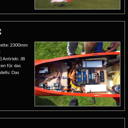
g
nweite: 2300mm
g
) Antrieb: JB
en für das
ells: Das